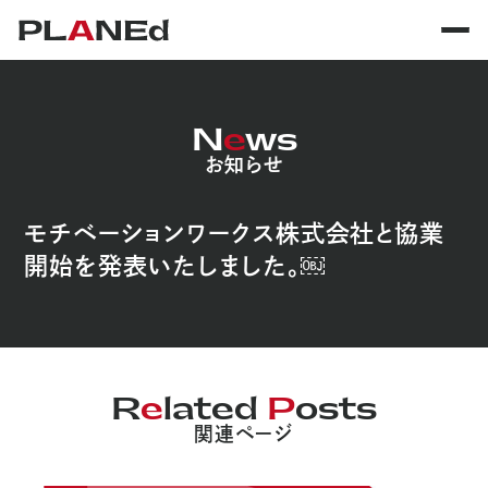
N
e
ws
お知らせ
モチベーションワークス株式会社と協業
開始を発表いたしました。￼
R
e
lated
P
osts
関連ページ