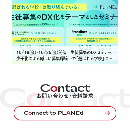
支援事例
Works
制作実績
About
PLANEdとは
10/18(金)・10/25(金)開催 生徒募集のDXセミナー
少子化による厳しい募集環境下で「選ばれる学校」にな
るには！？
Company
会社概要
C
o
ntact
C
o
ntac
News
お問い合わせ・資料請求
お知らせ
C
o
nnect to PL
A
NEd