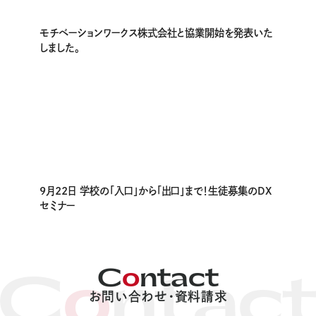
Implementation
モチベーションワークス株式会社と協業開始を発表いた
しました。￼
支援事例
Works
制作実績
About
PLANEdとは
9月22日 学校の「入口」から「出口」まで！生徒募集のDX
Company
セミナー
会社概要
News
C
o
ntact
C
o
ntac
お知らせ
お問い合わせ・資料請求