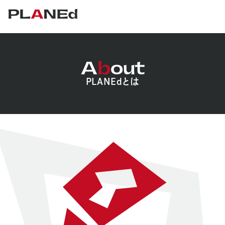
A
b
out
PLANEdとは