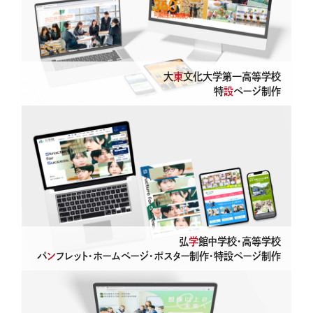
大
東
文化大学第一高等学校
特
設
ページ制作
Implementation
支援事例
弘
学
館中学校・高等学校
パ
ン
フレット・ホームページ・ポスター制作・特設ページ制作
Works
制作実績