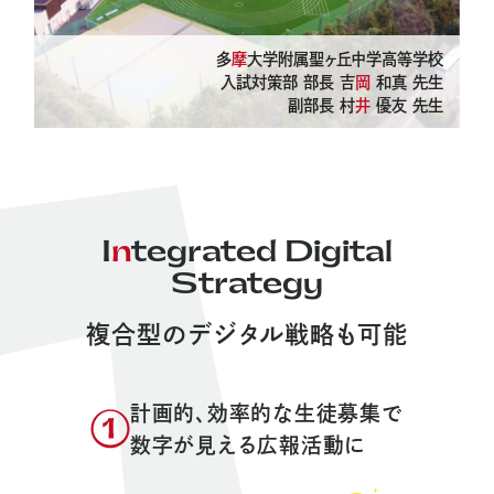
多
摩
大学附属聖ヶ丘中学高等学校
入試対策部 部長 吉
岡
和真 先生
副部長 村
井
優友 先生
I
n
tegrated Digital
Strategy
複合型のデジタル戦略も可能
計画的、効率的な生徒募集で
数字が見える広報活動に