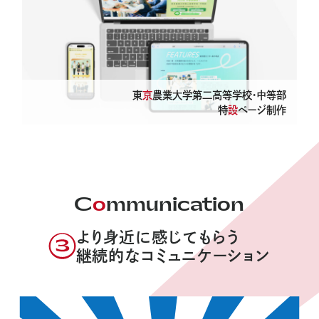
About
PLANEdとは
Company
東
京
農業大学第二高等学校・中等部
会社概要
特
設
ページ制作
News
お知らせ
C
o
mmunication
より身近に感じてもらう
継続的なコミュニケーション