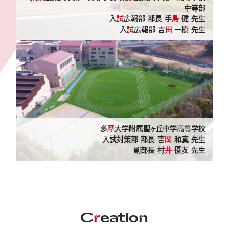
中等部
入
試
広報部 部長 手
島
健 先生
入
試
広報部 吉
田
一樹 先生
多
摩
大学附属聖ヶ丘中学高等学校
入試対策部 部長 吉
岡
和真 先生
副部長 村
井
優友 先生
C
r
eation