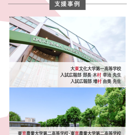
支援事例
大
東
文化大学第一高等学校
入試広報部 部長 木
村
幸治 先生
入試広報部 増
村
由美 先生
東
京
農業大学第二高等学校・東
京
農業大学第二高等学校