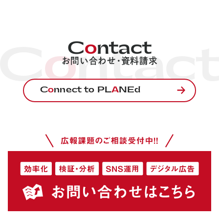
C
o
ntact
C
o
ntac
お問い合わせ・資料請求
C
o
nnect to PL
A
NEd