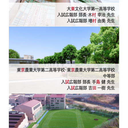
大
東
文化大学第一高等学校
入試広報部 部長 木
村
幸治 先生
入試広報部 増
村
由美 先生
東
京
農業大学第二高等学校・東
京
農業大学第二高等学校
中等部
入
試
広報部 部長 手
島
健 先生
入
試
広報部 吉
田
一樹 先生