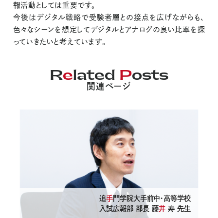
報活動としては重要です。
今後はデジタル戦略で受験者層との接点を広げながらも、
色々なシーンを想定してデジタルとアナログの良い比率を探
っていきたいと考えています。
R
e
lated
P
osts
関連ページ
追
手
門学院大手前中・高等学校
入試広報部 部長 藤
井
寿 先生