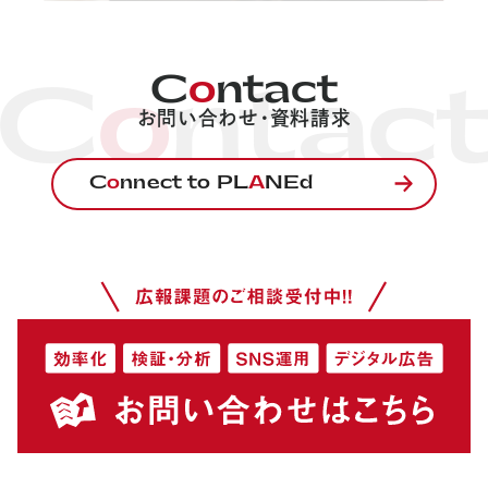
C
o
ntact
C
o
ntac
お問い合わせ・資料請求
C
o
nnect to PL
A
NEd