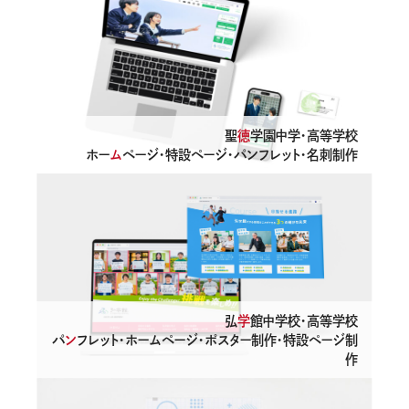
Works
制作実績
About
聖
徳
学園中学・高等学校
PLANEdとは
ホー
ム
ページ・特設ページ・パンフレット・名刺制作
Company
会社概要
News
お知らせ
弘
学
館中学校・高等学校
パ
ン
フレット・ホームページ・ポスター制作・特設ページ制
作