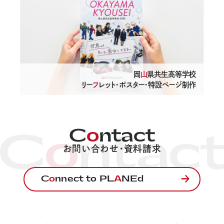
岡
山
県共生高等学校
リー
フ
レット・ポスター・特設ページ制作
C
o
ntact
C
o
ntac
お問い合わせ・資料請求
C
o
nnect to PL
A
NEd