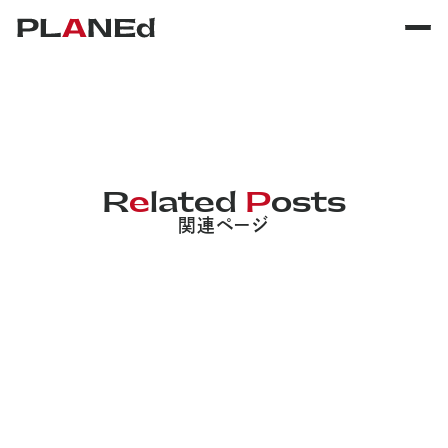
サービス
R
e
lated
P
osts
関連ページ