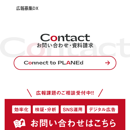
広報募集DX
About
PLANEdとは
Company
C
o
ntact
C
o
ntac
会社概要
お問い合わせ・資料請求
News
C
o
nnect to PL
A
NEd
お知らせ