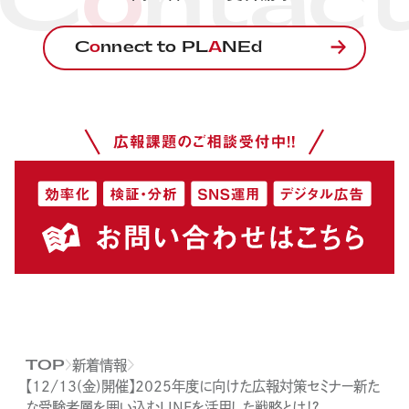
C
o
ntac
C
o
nnect to PL
A
NEd
新着情報
TOP
【12/13(金)開催】2025年度に向けた広報対策セミナー新た
な受験者層を囲い込むLINEを活用した戦略とは！？